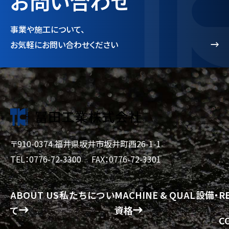
お問い合わせ
事業や施工について、
お気軽にお問い合わせください
〒910-0374 福井県坂井市坂井町西26-1-1
TEL：0776-72-3300
FAX：0776-72-3301
ABOUT US
私たちについ
MACHINE & QUAL
設備・
R
て
資格
C