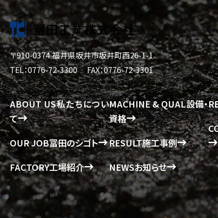
〒910-0374 福井県坂井市坂井町西26-1-1
TEL：0776-72-3300
FAX：0776-72-3301
ABOUT US
私たちについ
MACHINE & QUAL
設備・
R
て
資格
C
OUR JOB
冨田のシゴト
RESULT
施工事例
FACTORY
工場紹介
NEWS
お知らせ