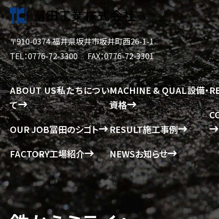
〒910-0374 福井県坂井市坂井町西26-1-1
TEL：0776-72-3300
FAX：0776-72-3301
ABOUT US
私たちについ
MACHINE & QUAL
設備・
R
て
資格
C
OUR JOB
冨田のシゴト
RESULT
施工事例
FACTORY
工場紹介
NEWS
お知らせ