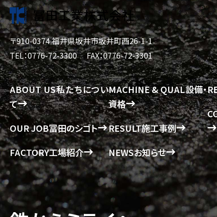
〒910-0374 福井県坂井市坂井町西26-1-1
TEL：0776-72-3300
FAX：0776-72-3301
ABOUT US
私たちについ
MACHINE & QUAL
設備・
R
て
資格
C
OUR JOB
冨田のシゴト
RESULT
施工事例
FACTORY
工場紹介
NEWS
お知らせ